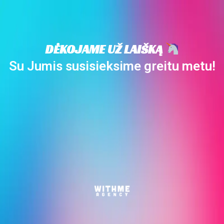
DĖKOJAME UŽ LAIŠKĄ
Su Jumis susisieksime greitu metu!